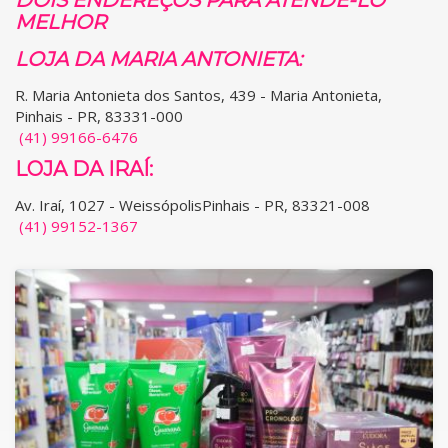
MELHOR
LOJA DA MARIA ANTONIETA:
R. Maria Antonieta dos Santos, 439 - Maria Antonieta,
Pinhais - PR, 83331-000
(41) 99166-6476
LOJA DA IRAÍ:
Av. Iraí, 1027 - WeissópolisPinhais - PR, 83321-008
(41) 99152-1367