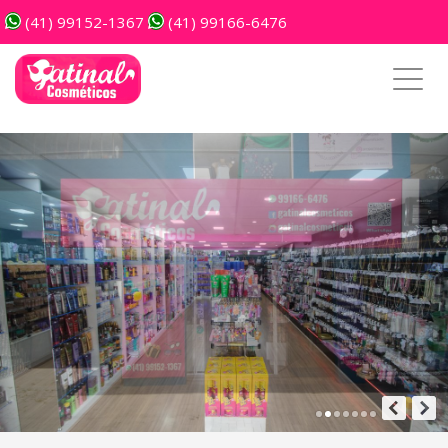
(41) 99152-1367
(41) 99166-6476
Toggl
navig