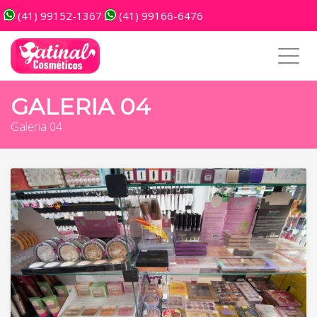
(41) 99152-1367
(41) 99166-6476
Toggl
navig
GALERIA 04
Galeria 04